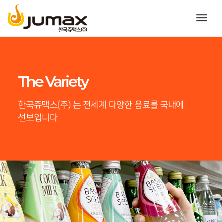
toggl
navig
The First
한국쥬맥스(주)는 수입음료 유통 선두주자
입니다.