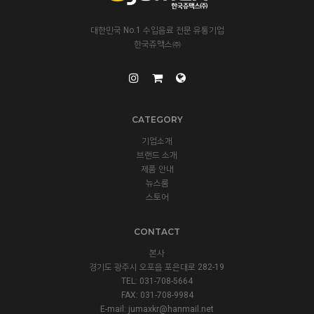
대한민국 No.1 수입음료 전문 유통기업
한국쥬맥스㈜
CATEGORY
기업소개
브랜드 소개
제품 안내
뉴스룸
스토어
CONTACT
본사
경기도 광주시 오포읍 포은대로 282-19
TEL: 031-708-5664
FAX: 031-708-9984
E-mail:
jumaxkr@hanmail.net