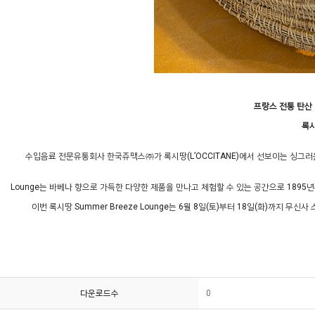
프랑스 전통 탄산
록
수입음료
전문유통회사
한국쥬맥스㈜가
록시땅
(L
’
OCCITANE)
에서
선보이는
싱그러
Lounge
는
바베나
향으로
가득한
다양한
제품을
만나고
체험할
수
있는
공간으로
1895
년
이번
록시땅
Summer Breeze Lounge
는
6
월
8
일
(
토
)
부터
18
일
(
화
)
까지
무신사
다운로드수
0