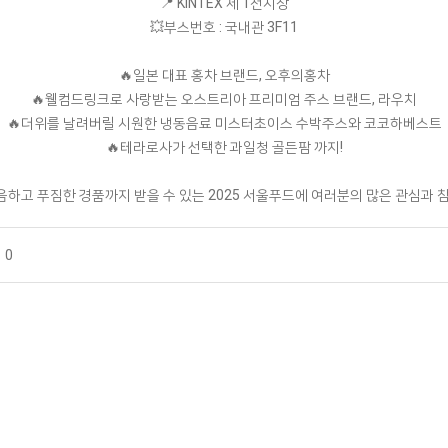
📍 KINTEX 제 1전시장
💥부스번호 : 국내관 3F11
🔥일본 대표 홍차 브랜드, 오후의홍차
🔥웰컴드링크로 사랑받는 오스트리아 프리미엄 주스 브랜드, 라우치
🔥더위를 날려버릴 시원한 냉동음료 미스터초이스 수박주스와 코코하베스트
🔥테라로사가 선택한 과일청 골든팜 까지!
하고 푸짐한 경품까지 받을 수 있는 2025 서울푸드에 여러분의 많은 관심과 
0