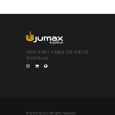
대한민국 No.1 수입음료 전문 유통기업
한국쥬맥스㈜
© 한국쥬맥스(주) All rights reserved.