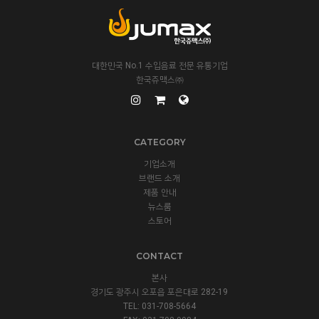
대한민국 No.1 수입음료 전문 유통기업
한국쥬맥스㈜
CATEGORY
기업소개
브랜드 소개
제품 안내
뉴스룸
스토어
CONTACT
본사
경기도 광주시 오포읍 포은대로 282-19
TEL: 031-708-5664