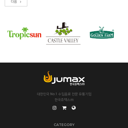
다음
대한민국 No.1 수입음료 전문 유통기업
한국쥬맥스㈜
CATEGORY