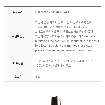
브랜드명
캐슬 밸리 / CASTLE VALLEY
과일에 열을 가하지 않고 수 톤의 압력으로 천천히
눌러서 착즙, 찌꺼기를 깔끔하게 걸러내고 자연
그대로의 원액만을 담아낸 콜드프레스 공법을 도입,
브랜드설명
과일의 영양소 파괴를 최소화하였습니다 / We have
minimized the destruction of nutrients in the fruit
by adopting a cold press method that slowly
presses the fruit under several tons of press
100% 착즙 사과 주스 / 100% 착즙 사과 배 주스 /
대표상품
100% 착즙 사과 블루베리 주스
원산지
폴란드