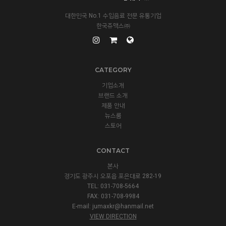
대한민국 No.1 수입음료 전문 유통기업
한국쥬맥스㈜
CATEGORY
기업소개
브랜드 소개
제품 안내
뉴스룸
스토어
CONTACT
본사
경기도 광주시 오포읍 포은대로 282-19
TEL: 031-708-5664
FAX: 031-708-9984
E-mail:
jumaxkr@hanmail.net
VIEW DIRECTION