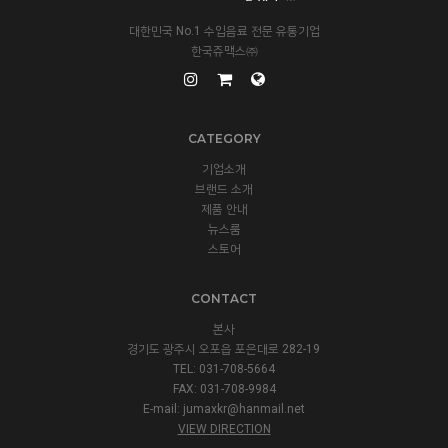
대한민국 No.1 수입음료 전문 유통기업
한국쥬맥스㈜
CATEGORY
기업소개
브랜드 소개
제품 안내
뉴스룸
스토어
CONTACT
본사
경기도 광주시 오포읍 포은대로 282-19
TEL: 031-708-5664
FAX: 031-708-9984
E-mail:
jumaxkr@hanmail.net
VIEW DIRECTION