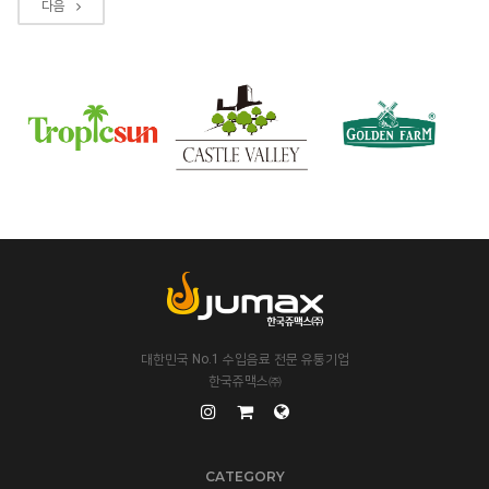
다음
대한민국 No.1 수입음료 전문 유통기업
한국쥬맥스㈜
CATEGORY