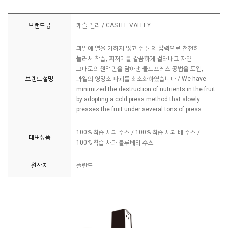
브랜드명
캐슬 밸리 / CASTLE VALLEY
과일에 열을 가하지 않고 수 톤의 압력으로 천천히
눌러서 착즙, 찌꺼기를 깔끔하게 걸러내고 자연
그대로의 원액만을 담아낸 콜드프레스 공법을 도입,
브랜드설명
과일의 영양소 파괴를 최소화하였습니다 / We have
minimized the destruction of nutrients in the fruit
by adopting a cold press method that slowly
presses the fruit under several tons of press
100% 착즙 사과 주스 / 100% 착즙 사과 배 주스 /
대표상품
100% 착즙 사과 블루베리 주스
원산지
폴란드