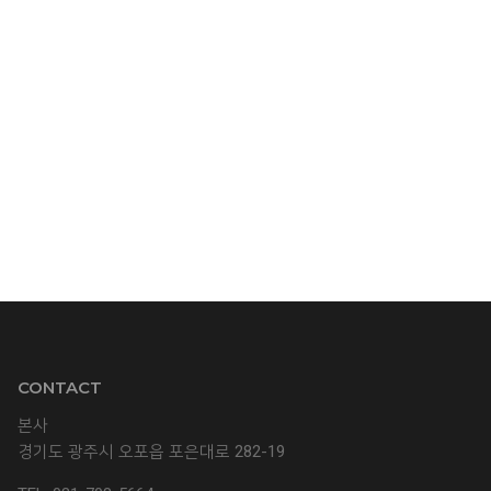
CONTACT
본사
경기도 광주시 오포읍 포은대로 282-19