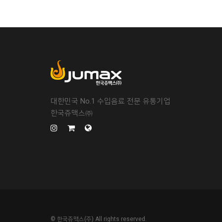
대한민국 No.1 수입음료 전문 유통기업
한국쥬맥스㈜
© 한국쥬맥스(주) All rights reserved.