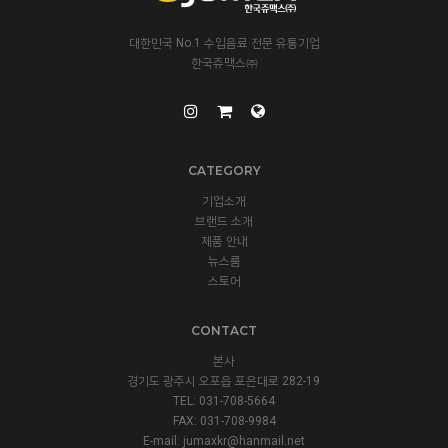
대한민국 No.1 수입음료 전문 유통기업
한국쥬맥스㈜
CATEGORY
기업소개
브랜드 소개
제품 안내
뉴스룸
스토어
CONTACT
본사
경기도 광주시 오포읍 포은대로 282-19
TEL: 031-708-5664
FAX: 031-708-9984
E-mail:
jumaxkr@hanmail.net